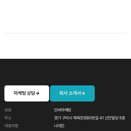
마케팅 상담
회사 소개서
상호
단비마케팅
주소
경기 구리시 체육관로80번길 41 신안빌딩 5층
대표자명
나대진