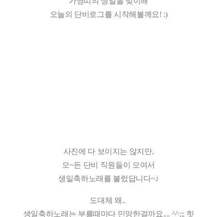
가영띠의 생일을 맞이해
오늘의 단비로그를 시작해볼께요! :)
사진에 다 보이지는 않지만,
모~든 단비 직원들이 모여서
생일축하노래를 불렀답니다~♪
도대체 왜..
생일축하노래는 부를때마다 민망한걸까요.... ^^;;; 힛