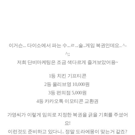
이거슨... 다이소에서 파는 수...ㄹ...술..게임 복권인데요.. ^-
^;;
저희 단비마케팅은 조금 색다르게 즐겨보았어용~
1등 치킨 기프티콘
2등 올리브영 10,000원
3등 편의점 5,000원
4등 카카오톡 이모티콘 교환권
가영씨가 이렇게 임의로 지정한 복권을 긁을 기회를 주셨어
요!
이런것도 준비하고 있다니.. 정말 도라에몽이 맞는거 같죠?