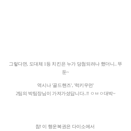
그렇다면, 도대체 1등 치킨은 누가 당첨되려나 했더니.. 뚜
둔~
역시나 '골드핸즈', '럭키우먼'
2팀의 박팀장님이 가져가셨답니다..!! ㅇㅂㅇ대박~
참! 이 행운복권은 다이소에서