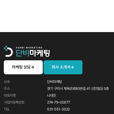
1
2
3
맨끝
치과마케팅 전문 단비마케팅 2022년 덴텍스 참여&나대…
안녕하세요, 치과마케팅 전문 단비마케팅입니다.저희 단비마케팅이이번 2022년 덴텍스에 …
마케팅 상담
회사 소개서
상호
단비마케팅
주소
경기 구리시 체육관로80번길 41 신안빌딩 5층
대표자명
나대진
사업자등록번호
274-79-00077
TEL
031-551-3322