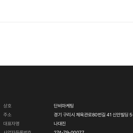
상호
단비마케팅
주소
경기 구리시 체육관로80번길 41 신안빌딩 
대표자명
나대진
사업자등록번호
274-79-00077